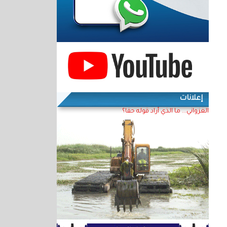
إعلانات
الغزواني... ما الذي أراد قوله حقا؟