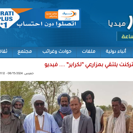
أنباء دولية
ملفات
حوادث وغرائب
مجتمع
ثقاف
كنت يلتقي بمزارعي “لكراير” .... فيديو
خميس, 08/15/2024 - 11:12