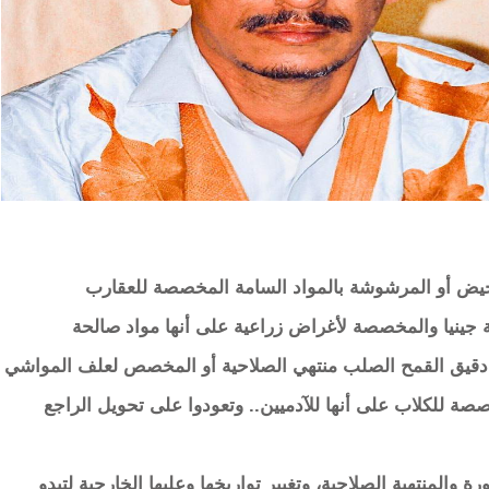
احيض أو المرشوشة بالمواد السامة المخصصة للعقارب
 جينيا والمخصصة لأغراض زراعية على أنها مواد صالحة
ن دقيق القمح الصلب منتهي الصلاحية أو المخصص لعلف المواشي
صة للكلاب على أنها للآدميين.. وتعودوا على تحويل الراجع
ة والمنتهية الصلاحية، وتغيير تواريخها وعلبها الخارجية لتبدو