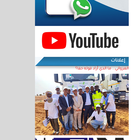
إعلانات
الغزواني... ما الذي أراد قوله حقا؟