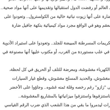
العالم أو رفضت الدول استقبالها وتقديمها على أنها مواد صحية..
رة على أنها زيوت نباتية خالية من الكولسترول.. وتعودوا على
قم وهو في الواقع مجرد مواد كيميائية بنكهة جافيل ضارة
كريمات المسرطنة المبيضة للجلد.. وتعودوا على استيراد الأدوية
ها في علب مستوردة من الغرب، أو مكتوب عليها أنها مصنوعة في
 الكهرباء مغشوشة، ومعرضة للتلف أو الحريق في كل لحظة،
مغشوش، والحديد المسلح مغشوش، وقطع غيار السيارات
ى "زازو" رغم رخصه وقلة ثمنه غشوه.. وجاؤوا على الأخضر
ستنزفوها واستنزفوا ميزانياتها بالمشاريع المغشوشة..
رات ليدمروا ما بقي من هذا الشعب الذي ضرب الرقم القياسي