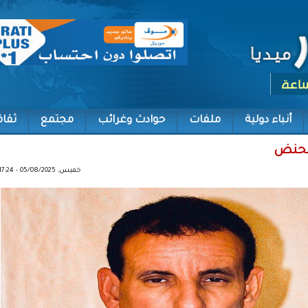
أنباء دولية
ملفات
حوادث وغرائب
مجتمع
ثقاف
 محنض
خميس, 05/08/2025 - 17:24