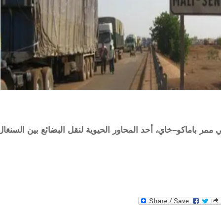
 ممر باماكو–خاي، أحد المحاور الحيوية لنقل البضائع بين السنغال
WhatsAp
Tw
F