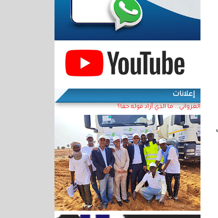
إعلانات
الغزواني... ما الذي أراد قوله حقا؟