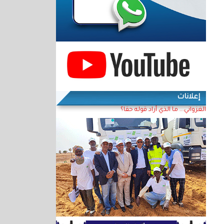
إعلانات
الغزواني... ما الذي أراد قوله حقا؟