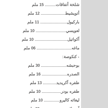
شلخة أتفاقات......... 15 ملم
أتويشيط.................... 12 ملم
باركيول...................... 11 ملم
لعويسي......................... 10 ملم
آكواتيل........................... 10 ملم
ماغه............................. 06 ملم
- كنكوصة:
بوحبشه..................... 30 ملم
الصدره..................... 16 ملم
طفره آكريديد........... 13 ملم
طفره بودر................ 10 ملم
ليغاثه كاليرو............. 10 ملم