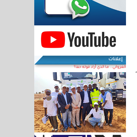
إعلانات
الغزواني... ما الذي أراد قوله حقا؟