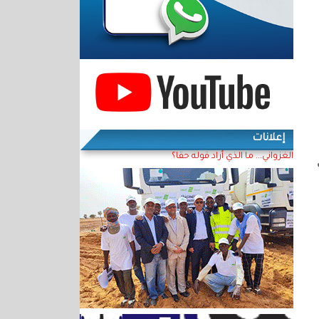
إعلانات
الغزواني... ما الذي أراد قوله حقا؟