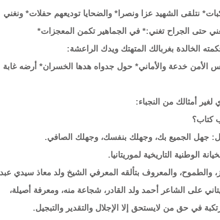
بات* نتلقى الشهيد عزا ونصرا* والضحايا توديعهم حفلات* ونغني
غني حتى الجراح تغني:* في الجماهير تكمن المعجزات*
ته الخالدة بغربالك المتهتك ويدك الراعشة:
 محلس الأمن خدعة والأماني* حول جدواه هدها الخسران* أرضه غابة
 لغير أمثالك من النجباء:
ب كتاب؟
هيل: جهل الجميع بك، وجهلك بنفسك، وجهلك الصافي.
انة الوطنية التاريخية لموريتانيا.
يز، والطموح، والمعروف بتألقه المعرفي الشيخ ولد معاذ سيدي عبد
يتاني على الشاعر أحمد ولد القادر، شجاعة منه، ومعرفة أصيلة،
تكبة في حق من لايستحق إلا الإجلال والتقدير والتبجيل.