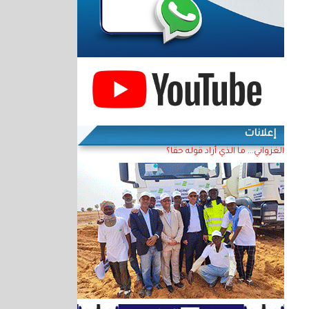
إعلانات
الغزواني... ما الذي أراد قوله حقا؟