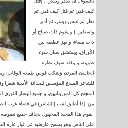
بالسوء.. أن يفكر ويقدر .. (قتل
كيف قدر، ثم قتل كيف قدر، ثم
نظر ثم عبس وبسر، ثم أدبر
واستكبر..) و يقوم ذات صباح أو
ذات مساء، و يهز عطفيه بين
الأوراق، ويمتشق سنان سوء
طويته، و يتقلد سيف نظره
الخاسئ المرتد، ؤيتنكب قوس طمعه الوقاب؛ و
للشاعر المبدع المؤسس للحداثة الأدبية شعرا ون
المجنح كل الموريتانيين، و جميع اليسار الثوري 
من إذا أطلق لقب (الشاعر) في فضاء غرب الصحر
يقوم هذا المجند المجهول بحذف جميع نصوصه الش
على الناس وهو يمسح عارضيه عن غبار عاره الذي ل