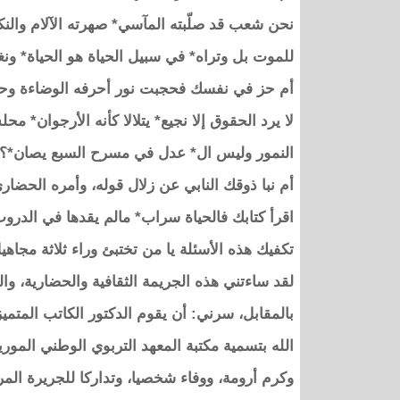
نحن شعب قد صلّبته المآسي* صهرته الآلام والنك
للموت بل وتراه* في سبيل الحياة هو الحياة* ون
أم حز في نفسك فحجبت نور أحرفه الوضاءة وحكم
لا يرد الحقوق إلا نجيع* يتلالا كأنه الأرجوان*
النمور وليس ال* عدل في مسرح السبع يصان*؟
أم نبا ذوقك النابي عن زلال قوله، وأمره الحضاري
اقرأ كتابك فالحياة سراب* مالم يقدها في الدرو
تكفيك هذه الأسئلة يا من تختبئ وراء ثلاثة مجا
لقد ساءتني هذه الجريمة الثقافية والحضارية، والخي
بالمقابل، سرني: أن يقوم الدكتور الكاتب المتم
الله بتسمية مكتبة المعهد التربوي الوطني المور
وكرم أرومة، ووفاء شخصيا، وتداركا للجريرة المر