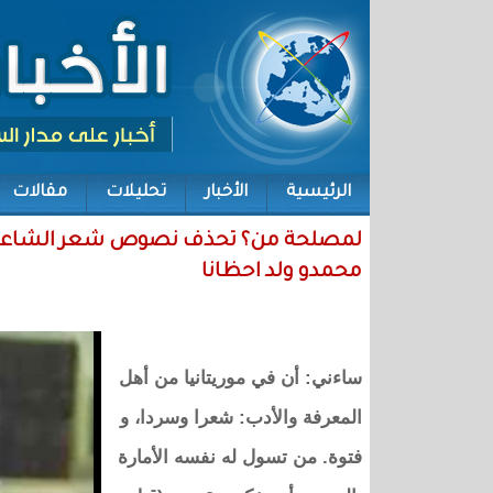
الرئيسية
الأخبار
تحليلات
مقالات
لمصلحة من؟ تحذف نصوص شعر الشاعر الرمز 
محمدو ولد احظانا
ساءني: أن في موريتانيا من أهل
المعرفة والأدب: شعرا وسردا، و
فتوة. من تسول له نفسه الأمارة