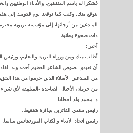
فشكرا له باسم المثقفين، والأدباء الوطنيين والخي
يتوقع منك. وكنت كما توقعنا يوم قدومك إلى ه
المبدعين من أرجائها، إلى مؤسسة تربوية محترم
ذات صحوة وطنية.
أخيرا:
أطلب منك ومن وزراء التربية والتعليم، ورئيس ال
أن تعيدوا نصوص الشاعر العظيم أحمد ولد القادر 
من المبدعين الأصلاء الذين حرموا من هذا الحق
من حرمان الأجيال الصاعدة -المتلهفة لأي شيء تع
د. محمد ولد أحظانا
رئيس منتدى الفائزين بجائزة شنقيط.
رئيس اتحاد الأدباء والكتاب المورتيتانيين سابقا.