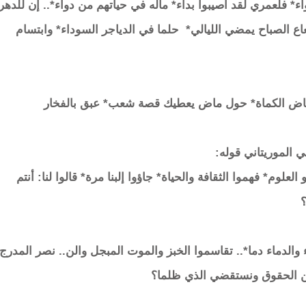
اء* فلعمري لقد أصيبوا بداء* ماله في حياتهم من دواء*.. إن للدهر
اع الصباح يمضي الليالي* حلما في الدياجر السوداء* وابتسام
تفاض الكماة* حول ماض يعطيك قصة شعب* عبق بالفخار
الموريتاني قوله:
العلوم* فهموا الثقافة والحياة* جاؤوا إلبنا مرة* قالوا لنا: أنتم
؟
لدماء دما*.. تقاسموا الخبز والموت المبجل والن.. نصر المدرج
* دين الحقوق ونستقضي الذي ظلما؟