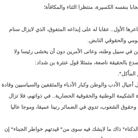
ا بنفسه الكسيرة، منتظرا الثناء والمكافأة؛
رها الأول.. عقابا له على إبداعه المتفوق، الذي لايزال سنام
قومي والحقوقي النابض.
ن في سبيل وطنه، وعانى الأمرين دون أن يخشى رئيسا ولا
 بالحقيقة ناصعة، متمثلا قول عنترة بن شداد:
المأكل*.
 أجيال الأدب والوطن وكبار الأدباء والمثقفين والسياسيين وقادة
ة الشكيمة الوطنية والحقوقية الحضارية.. في ذواتهم، فلا تزال
حقوق الشعوب، تدوي في الضمائر رنينا عميقا، وموجا عاليا
دكناء* ذاك ما لايشك فيه سوى من* قيدتهم خواطر الجبناء* إن