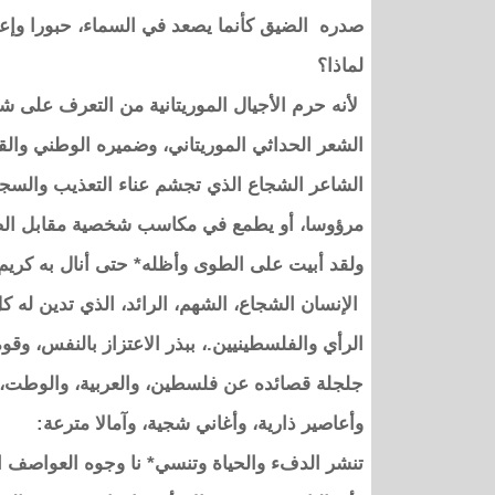
صدره الضيق كأنما يصعد في السماء، حبورا وإعجاب
لماذا؟
لأنه حرم الأجيال الموريتانية من التعرف على شاع
الشعر الحداثي الموريتاني، وضميره الوطني وال
الشاعر الشجاع الذي تجشم عناء التعذيب والسج
مرؤوسا، أو يطمع في مكاسب شخصية مقابل الصدع
ولقد أبيت على الطوى وأظله* حتى أنال به كريم 
الإنسان الشجاع، الشهم، الرائد، الذي تدين له كل
الرأي والفلسطينيين.، ببذر الاعتزاز بالنفس، وقو
جلجلة قصائده عن فلسطين، والعربية، والوطت، و
وأعاصير ذارية، وأغاني شجية، وآمالا مترعة:
تنشر الدفء والحياة وتنسي* نا وجوه العواصف ال