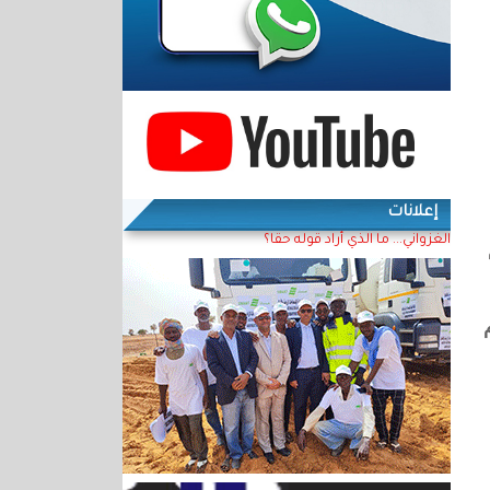
إعلانات
الغزواني... ما الذي أراد قوله حقا؟