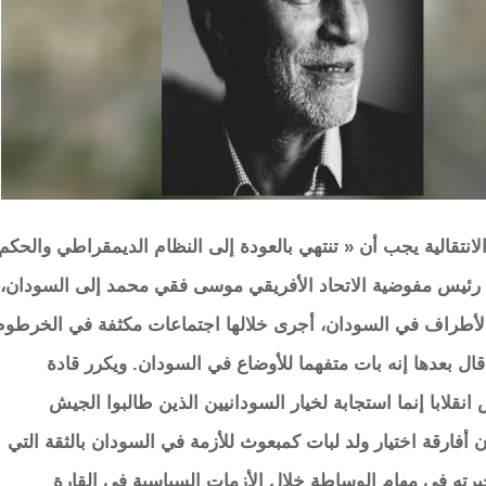
الانتقالية يجب أن « تنتهي بالعودة إلى النظام الديمقراطي والحكم
 رئيس مفوضية الاتحاد الأفريقي موسى فقي محمد إلى السودان،
راف في السودان، أجرى خلالها اجتماعات مكثفة في الخرطوم
 بعدها إنه بات متفهما للأوضاع في السودان. ويكرر قادة
قلابا إنما استجابة لخيار السودانيين الذين طالبوا الجيش
فارقة اختيار ولد لبات كمبعوث للأزمة في السودان بالثقة التي
خبرته في مهام الوساطة خلال الأزمات السياسية في القارة