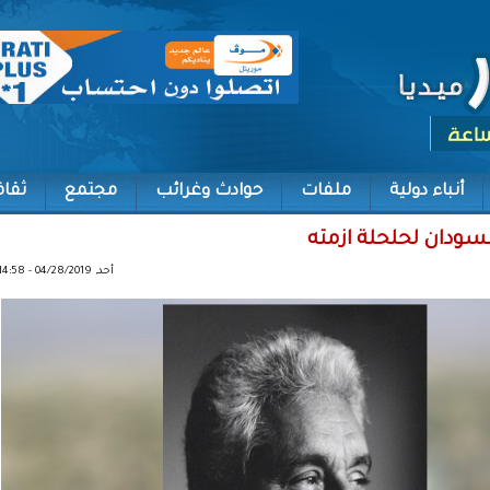
أنباء دولية
ملفات
حوادث وغرائب
مجتمع
ثقاف
للسودان لحلحلة ازمته
أحد, 04/28/2019 - 14:58