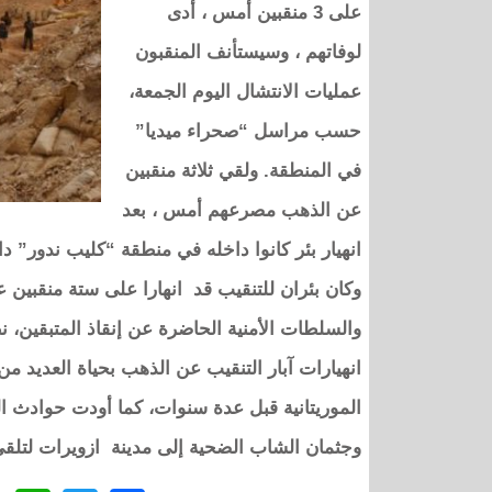
على 3 منقبين أمس ، أدى
لوفاتهم ، وسيستأنف المنقبون
عمليات الانتشال اليوم الجمعة،
حسب مراسل “صحراء ميديا”
في المنطقة. ولقي ثلاثة منقبين
عن الذهب مصرعهم أمس ، بعد
انهيار بئر كانوا داخله في منطقة “كليب ندور” د
وكان بئران للتنقيب قد انهارا على ستة منقبين ع
والسلطات الأمنية الحاضرة عن إنقاذ المتبقين، 
انهيارات آبار التنقيب عن الذهب بحياة العديد 
الموريتانية قبل عدة سنوات، كما أودت حوادث الس
وجثمان الشاب الضحية إلى مدينة ازويرات لتلقي