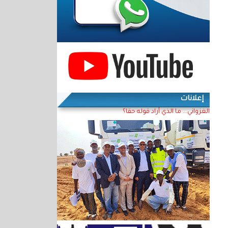
إعلانات
الغزواني... ما الذي أراد قوله حقا؟